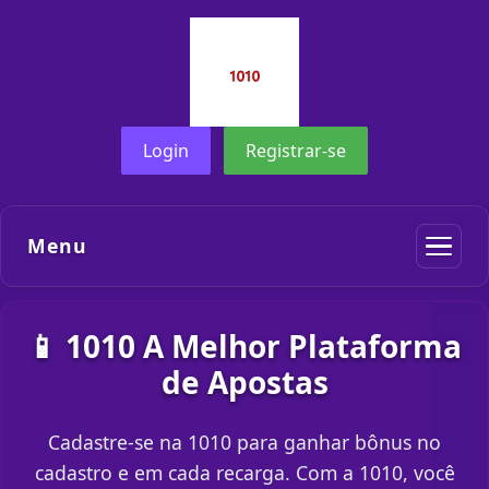
Login
Registrar-se
Menu
📱 1010 A Melhor Plataforma
de Apostas
Cadastre-se na 1010 para ganhar bônus no
cadastro e em cada recarga. Com a 1010, você