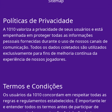
Sitemap
Políticas de Privacidade
A 1010 valoriza a privacidade de seus usuários e está
empenhada em proteger todas as informações
pessoais fornecidas durante o uso de nossos canais de
comunicação. Todos os dados coletados são utilizados
exclusivamente para fins de melhoria contínua da
experiência de nossos jogadores.
Termos e Condições
Os usuários da 1010 concordam em respeitar todas as
regras e regulamentos estabelecidos. É importante ler
e entender todos os termos antes de participar de