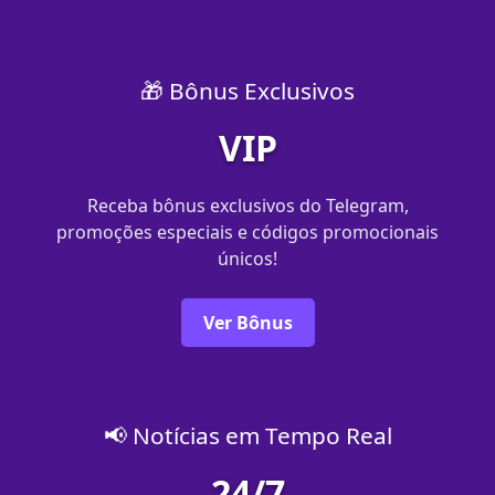
🎁 Bônus Exclusivos
VIP
Receba bônus exclusivos do Telegram,
promoções especiais e códigos promocionais
únicos!
Ver Bônus
📢 Notícias em Tempo Real
24/7