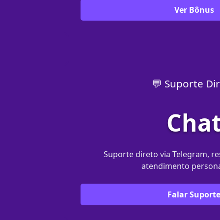
Ver Bônus
💬 Suporte Di
Cha
Suporte direto via Telegram, r
atendimento persona
Falar Suport