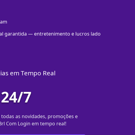
ram
ial garantida — entretenimento e lucros lado
cias em Tempo Real
24/7
e todas as novidades, promoções e
Brl Com Login em tempo real!