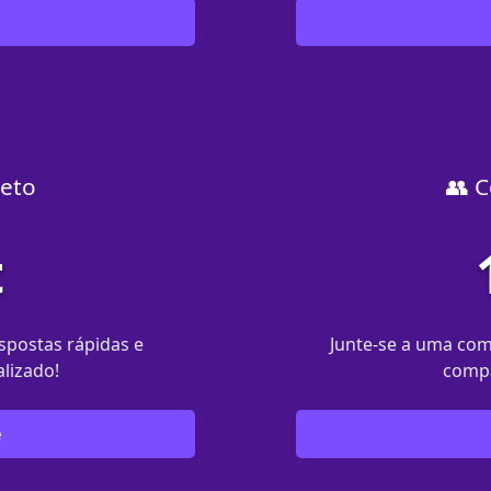
reto
👥 
t
espostas rápidas e
Junte-se a uma com
lizado!
compa
e