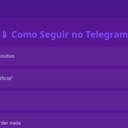
📱 Como Seguir no Telegram
ositivo
ficial"
erder nada