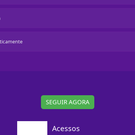
a
aticamente
SEGUIR AGORA
Acessos