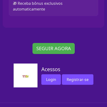
🎁 Receba bônus exclusivos
automaticamente
SEGUIR AGORA
Acessos
Login
Registrar-se