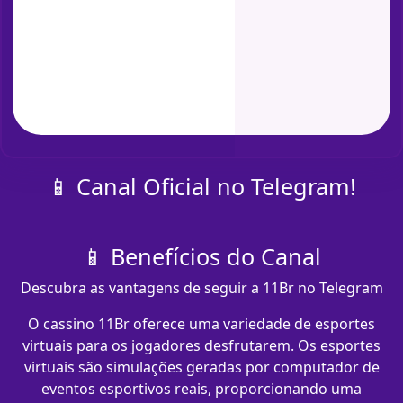
📱 Canal Oficial no Telegram!
📱 Benefícios do Canal
Descubra as vantagens de seguir a 11Br no Telegram
O cassino 11Br oferece uma variedade de esportes
virtuais para os jogadores desfrutarem. Os esportes
virtuais são simulações geradas por computador de
eventos esportivos reais, proporcionando uma