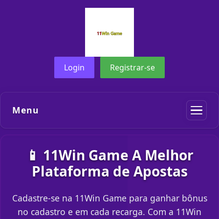
Login
Registrar-se
Menu
📱 11Win Game A Melhor
Plataforma de Apostas
Cadastre-se na 11Win Game para ganhar bônus
no cadastro e em cada recarga. Com a 11Win