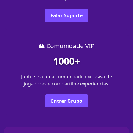
Falar Suporte
👥 Comunidade VIP
1000+
Junte-se a uma comunidade exclusiva de
jogadores e compartilhe experiências!
Entrar Grupo