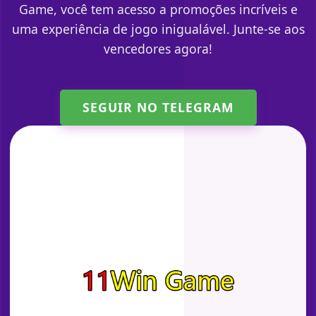
Game, você tem acesso a promoções incríveis e
uma experiência de jogo inigualável. Junte-se aos
vencedores agora!
SEGUIR NO TELEGRAM