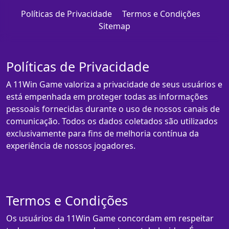
Políticas de Privacidade
Termos e Condições
Sitemap
Políticas de Privacidade
A 11Win Game valoriza a privacidade de seus usuários e
está empenhada em proteger todas as informações
pessoais fornecidas durante o uso de nossos canais de
comunicação. Todos os dados coletados são utilizados
exclusivamente para fins de melhoria contínua da
experiência de nossos jogadores.
Termos e Condições
Os usuários da 11Win Game concordam em respeitar