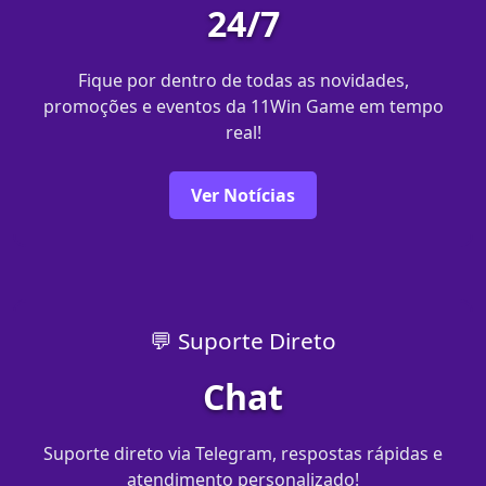
24/7
Fique por dentro de todas as novidades,
promoções e eventos da 11Win Game em tempo
real!
Ver Notícias
💬 Suporte Direto
Chat
Suporte direto via Telegram, respostas rápidas e
atendimento personalizado!