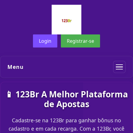
Login
Registrar-se
Menu
📱 123Br A Melhor Plataforma
de Apostas
Cadastre-se na 123Br para ganhar bônus no
cadastro e em cada recarga. Com a 123Br, você