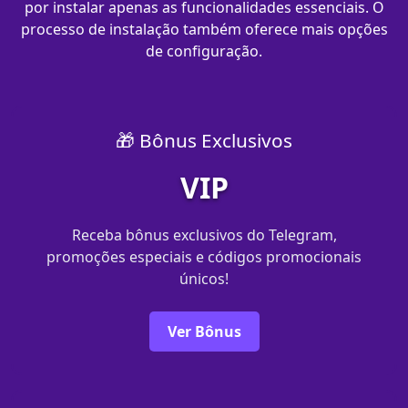
por instalar apenas as funcionalidades essenciais. O
processo de instalação também oferece mais opções
de configuração.
🎁 Bônus Exclusivos
VIP
Receba bônus exclusivos do Telegram,
promoções especiais e códigos promocionais
únicos!
Ver Bônus