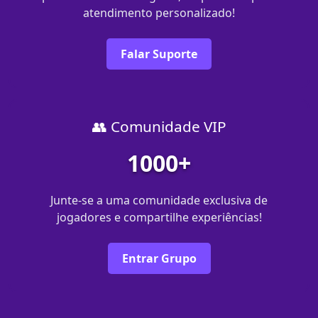
atendimento personalizado!
Falar Suporte
👥 Comunidade VIP
1000+
Junte-se a uma comunidade exclusiva de
jogadores e compartilhe experiências!
Entrar Grupo