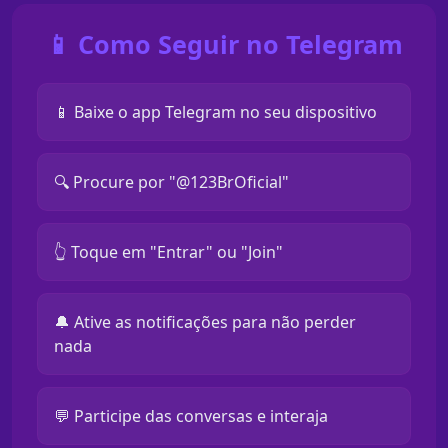
📱 Como Seguir no Telegram
📱 Baixe o app Telegram no seu dispositivo
🔍 Procure por "@123BrOficial"
👆 Toque em "Entrar" ou "Join"
🔔 Ative as notificações para não perder
nada
💬 Participe das conversas e interaja