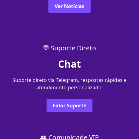
Ver Notícias
💬 Suporte Direto
Chat
Suporte direto via Telegram, respostas rápidas e
atendimento personalizado!
Falar Suporte
👥 Comunidade VIP