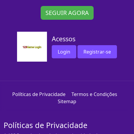
SEGUIR AGORA
Acessos
Login
Registrar-se
Políticas de Privacidade
Termos e Condições
Sitemap
Políticas de Privacidade