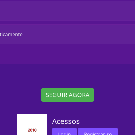
a
aticamente
SEGUIR AGORA
Acessos
Login
Registrar-se