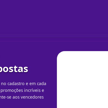
postas
 no cadastro e em cada
 promoções incríveis e
unte-se aos vencedores