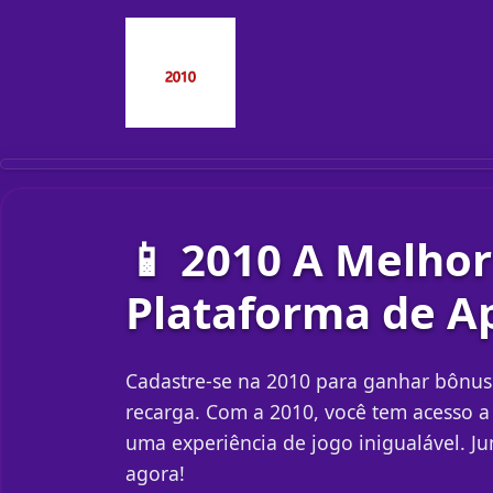
📱 2010 A Melhor
Plataforma de A
Cadastre-se na 2010 para ganhar bônus
recarga. Com a 2010, você tem acesso a
uma experiência de jogo inigualável. J
agora!