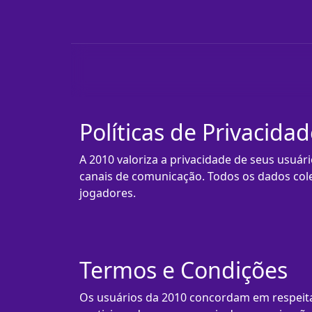
Políticas de Privacida
A 2010 valoriza a privacidade de seus usuá
canais de comunicação. Todos os dados cole
jogadores.
Termos e Condições
Os usuários da 2010 concordam em respeitar