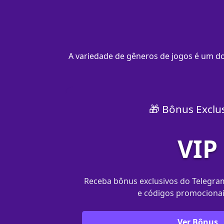
A variedade de gêneros de jogos é um dos
🎁 Bônus Exclu
VIP
Receba bônus exclusivos do Telegra
e códigos promocionai
Ver Bônus