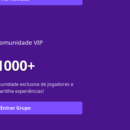
Comunidade VIP
1000+
unidade exclusiva de jogadores e
rtilhe experiências!
Entrar Grupo