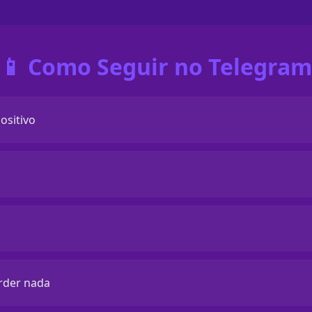
📱 Como Seguir no Telegram
ositivo
erder nada