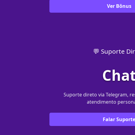
Ver Bônus
💬 Suporte Di
Cha
Suporte direto via Telegram, r
atendimento persona
Falar Suport