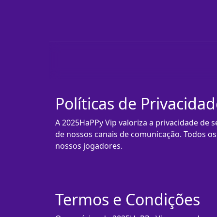
Políticas de Privacida
A 2025HaPPy Vip valoriza a privacidade de 
de nossos canais de comunicação. Todos os 
nossos jogadores.
Termos e Condições