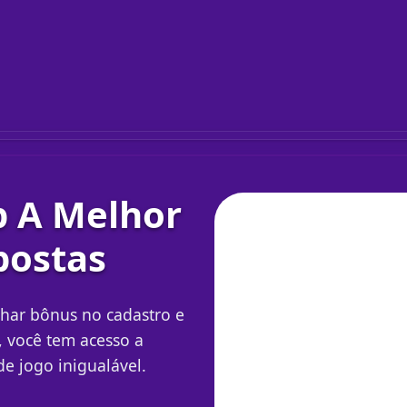
p A Melhor
postas
har bônus no cadastro e
 você tem acesso a
e jogo inigualável.