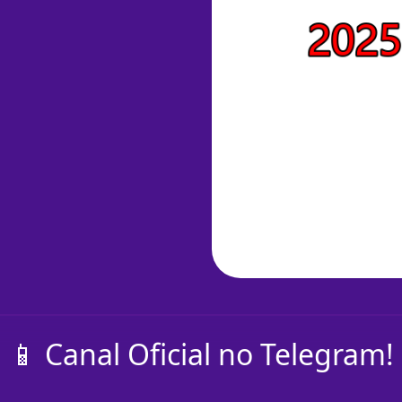
📱 Canal Oficial no Telegram!