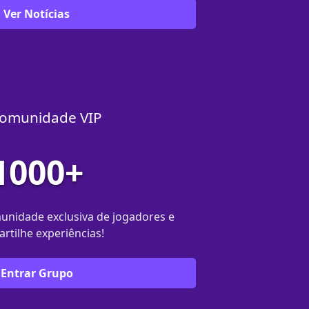
Ver Notícias
Comunidade VIP
1000+
unidade exclusiva de jogadores e
rtilhe experiências!
Entrar Grupo