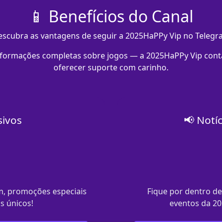
📱 Benefícios do Canal
scubra as vantagens de seguir a 2025HaPPy Vip no Teleg
informações completas sobre jogos — a 2025HaPPy Vip cont
oferecer suporte com carinho.
sivos
📢 Notí
m, promoções especiais
Fique por dentro d
s únicos!
eventos da 20