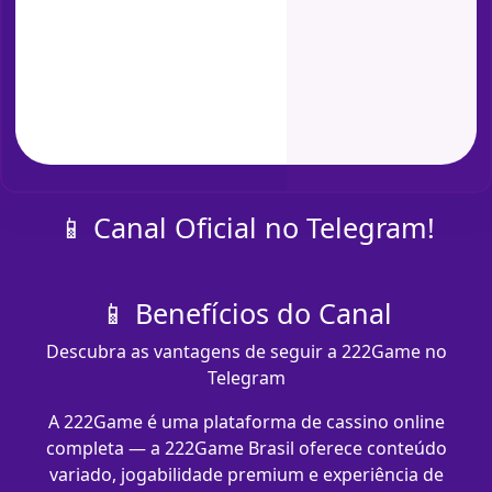
📱 Canal Oficial no Telegram!
📱 Benefícios do Canal
Descubra as vantagens de seguir a 222Game no
Telegram
A 222Game é uma plataforma de cassino online
completa — a 222Game Brasil oferece conteúdo
variado, jogabilidade premium e experiência de