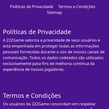
Políticas de Privacidade
Termos e Condições
Sitemap
Políticas de Privacidade
A 222Game valoriza a privacidade de seus usuários e
está empenhada em proteger todas as informações
pessoais fornecidas durante o uso de nossos canais de
comunicação. Todos os dados coletados são utilizados
exclusivamente para fins de melhoria contínua da
experiência de nossos jogadores.
Termos e Condições
Os usuários da 222Game concordam em respeitar