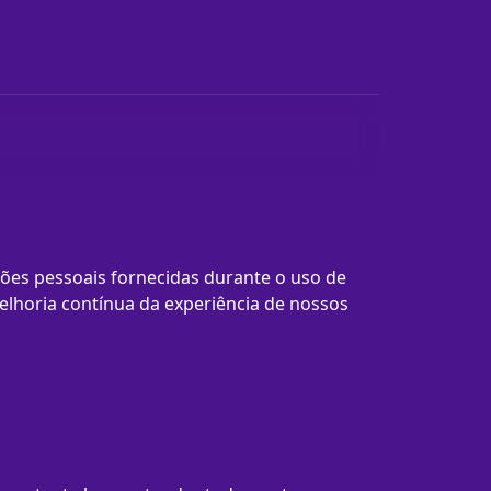
ões pessoais fornecidas durante o uso de
elhoria contínua da experiência de nossos