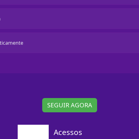
a
aticamente
SEGUIR AGORA
Acessos