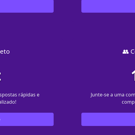
reto
👥 
t
espostas rápidas e
Junte-se a uma com
lizado!
compa
e