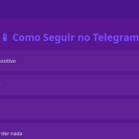
📱 Como Seguir no Telegram
ositivo
"
erder nada