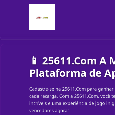
📱 25611.Com A 
Plataforma de A
Cadastre-se na 25611.Com para ganhar
cada recarga. Com a 25611.Com, você 
incríveis e uma experiência de jogo inig
vencedores agora!