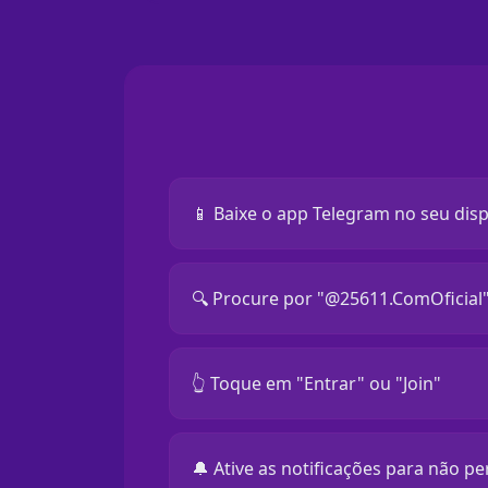
📱 Baixe o app Telegram no seu disp
🔍 Procure por "@25611.ComOficial
👆 Toque em "Entrar" ou "Join"
🔔 Ative as notificações para não p