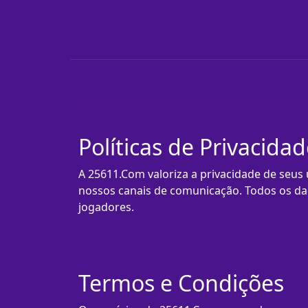
Políticas de Privacida
A 25611.Com valoriza a privacidade de seu
nossos canais de comunicação. Todos os dad
jogadores.
Termos e Condições