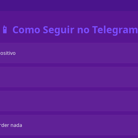
📱 Como Seguir no Telegram
ositivo
erder nada