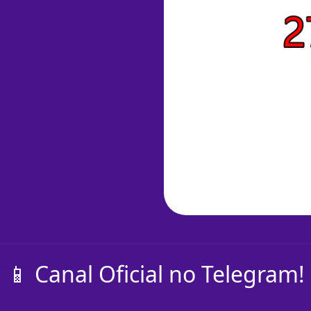
📱 Canal Oficial no Telegram!