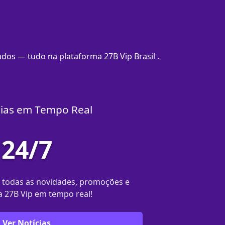
dos — tudo na plataforma 27B Vip Brasil .
cias em Tempo Real
24/7
e todas as novidades, promoções e
a 27B Vip em tempo real!
Ver Notícias