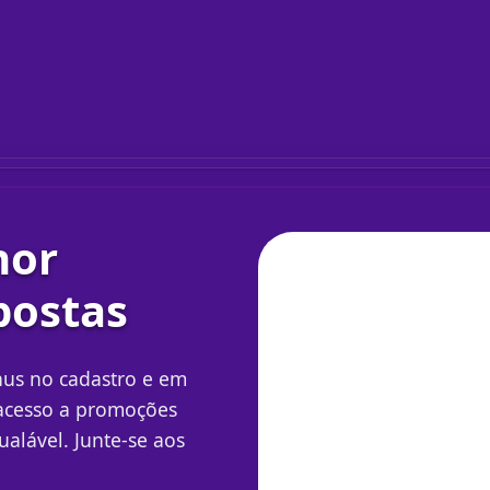
hor
postas
nus no cadastro e em
 acesso a promoções
ualável. Junte-se aos