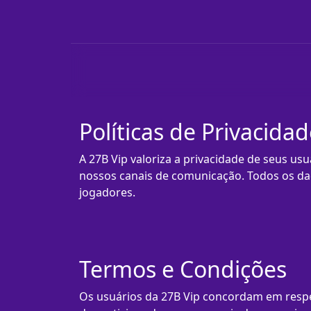
Políticas de Privacida
A 27B Vip valoriza a privacidade de seus u
nossos canais de comunicação. Todos os dad
jogadores.
Termos e Condições
Os usuários da 27B Vip concordam em respei