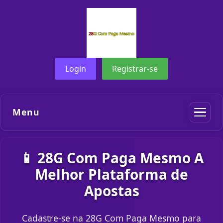
Login
Registrar-se
Menu
📱 28G Com Paga Mesmo A
Melhor Plataforma de
Apostas
Cadastre-se na 28G Com Paga Mesmo para