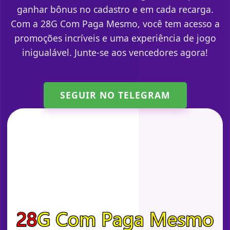
ganhar bônus no cadastro e em cada recarga.
Com a 28G Com Paga Mesmo, você tem acesso a
promoções incríveis e uma experiência de jogo
inigualável. Junte-se aos vencedores agora!
SEGUIR NO TELEGRAM