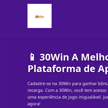
📱 30Win A Melh
Plataforma de A
Cadastre-se na 30Win para ganhar bônu
recarga. Com a 30Win, você tem acesso 
uma experiência de jogo inigualável. J
agora!