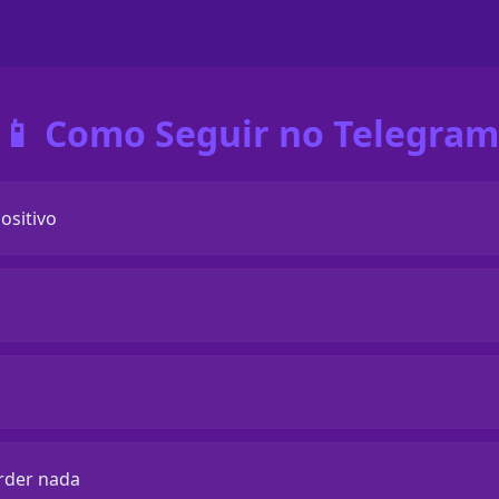
📱 Como Seguir no Telegram
ositivo
erder nada