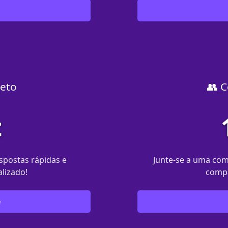
reto
👥 
t
espostas rápidas e
Junte-se a uma com
lizado!
compa
e