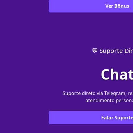
Ver Bônus
💬 Suporte Di
Cha
Suporte direto via Telegram, r
atendimento persona
Falar Suport