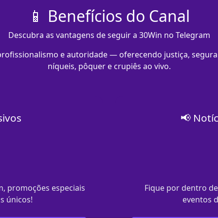
📱 Benefícios do Canal
Descubra as vantagens de seguir a 30Win no Telegram
profissionalismo e autoridade — oferecendo justiça, segu
níqueis, pôquer e crupiês ao vivo.
sivos
📢 Notí
m, promoções especiais
Fique por dentro d
s únicos!
eventos d