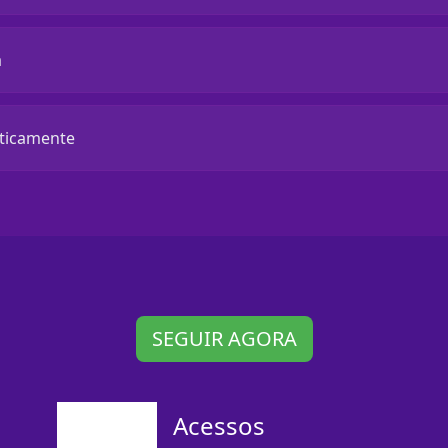
a
aticamente
SEGUIR AGORA
Acessos