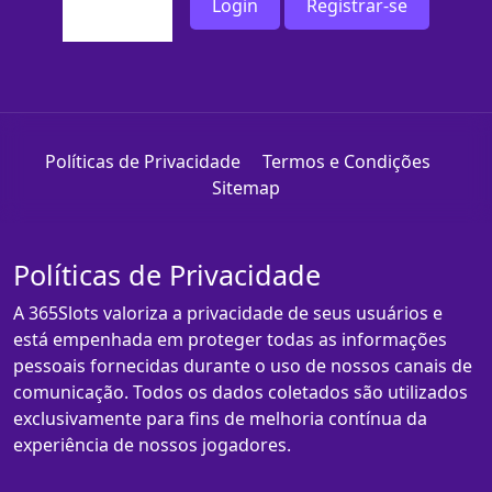
Login
Registrar-se
Políticas de Privacidade
Termos e Condições
Sitemap
Políticas de Privacidade
A 365Slots valoriza a privacidade de seus usuários e
está empenhada em proteger todas as informações
pessoais fornecidas durante o uso de nossos canais de
comunicação. Todos os dados coletados são utilizados
exclusivamente para fins de melhoria contínua da
experiência de nossos jogadores.