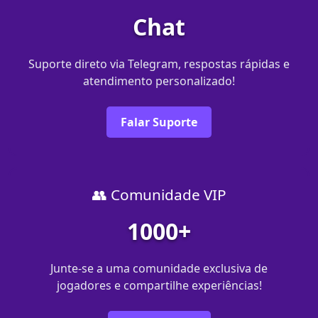
Chat
Suporte direto via Telegram, respostas rápidas e
atendimento personalizado!
Falar Suporte
👥 Comunidade VIP
1000+
Junte-se a uma comunidade exclusiva de
jogadores e compartilhe experiências!