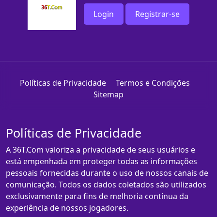
Login
Registrar-se
Políticas de Privacidade
Termos e Condições
Sitemap
Políticas de Privacidade
A 36T.Com valoriza a privacidade de seus usuários e
está empenhada em proteger todas as informações
pessoais fornecidas durante o uso de nossos canais de
comunicação. Todos os dados coletados são utilizados
exclusivamente para fins de melhoria contínua da
experiência de nossos jogadores.