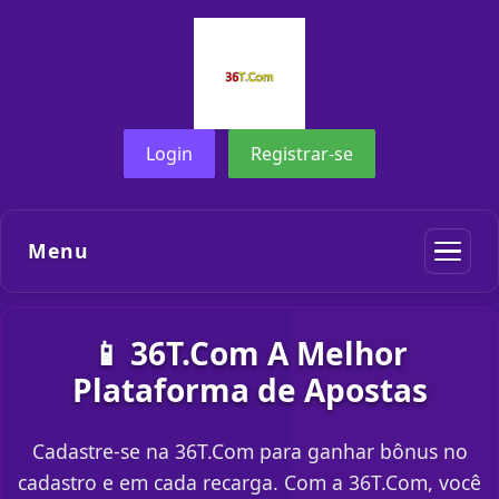
Login
Registrar-se
Menu
📱 36T.Com A Melhor
Plataforma de Apostas
Cadastre-se na 36T.Com para ganhar bônus no
cadastro e em cada recarga. Com a 36T.Com, você