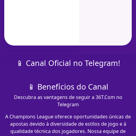
📱 Canal Oficial no Telegram!
📱 Benefícios do Canal
Descubra as vantagens de seguir a 36T.Com no
Telegram
A Champions League oferece oportunidades únicas de
apostas devido à diversidade de estilos de jogo e à
qualidade técnica dos jogadores. Nossa equipe de