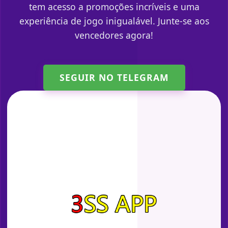
tem acesso a promoções incríveis e uma
experiência de jogo inigualável. Junte-se aos
vencedores agora!
SEGUIR NO TELEGRAM