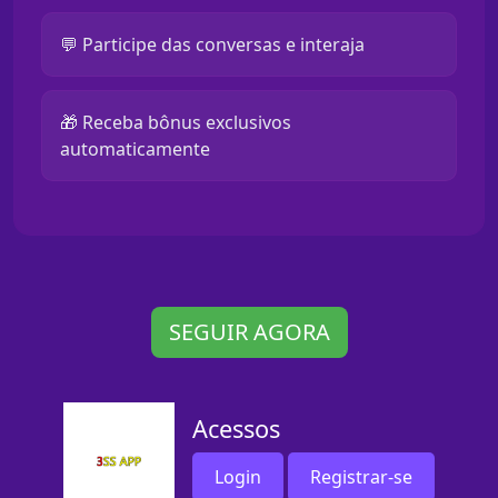
💬 Participe das conversas e interaja
🎁 Receba bônus exclusivos
automaticamente
SEGUIR AGORA
Acessos
Login
Registrar-se