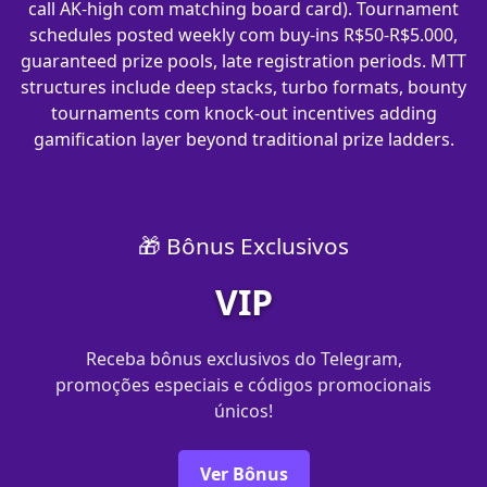
call AK-high com matching board card). Tournament
schedules posted weekly com buy-ins R$50-R$5.000,
guaranteed prize pools, late registration periods. MTT
structures include deep stacks, turbo formats, bounty
tournaments com knock-out incentives adding
gamification layer beyond traditional prize ladders.
🎁 Bônus Exclusivos
VIP
Receba bônus exclusivos do Telegram,
promoções especiais e códigos promocionais
únicos!
Ver Bônus