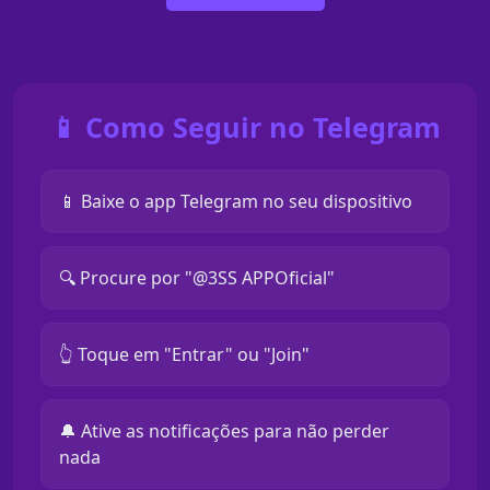
📱 Como Seguir no Telegram
📱 Baixe o app Telegram no seu dispositivo
🔍 Procure por "@3SS APPOficial"
👆 Toque em "Entrar" ou "Join"
🔔 Ative as notificações para não perder
nada