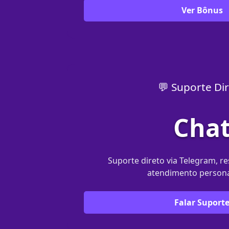
Ver Bônus
💬 Suporte Di
Cha
Suporte direto via Telegram, r
atendimento persona
Falar Suport