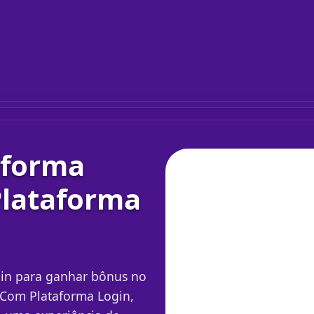
aforma
Plataforma
gin para ganhar bônus no
 Com Plataforma Login,