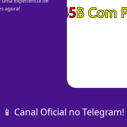
e uma experiência de
es agora!
📱 Canal Oficial no Telegram!