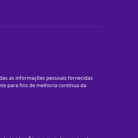
das as informações pessoais fornecidas
te para fins de melhoria contínua da