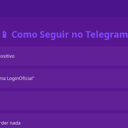
📱 Como Seguir no Telegram
ositivo
ma LoginOficial"
erder nada