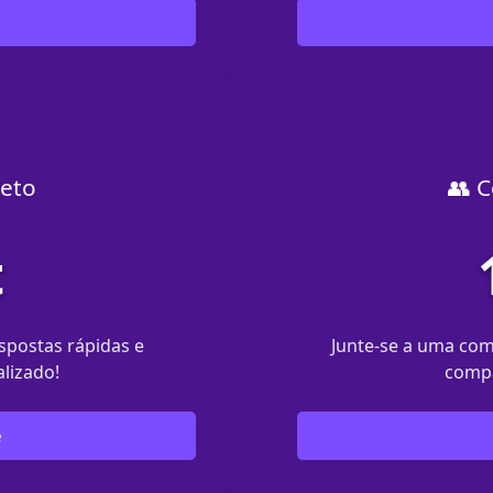
reto
👥 
t
espostas rápidas e
Junte-se a uma com
lizado!
compa
e