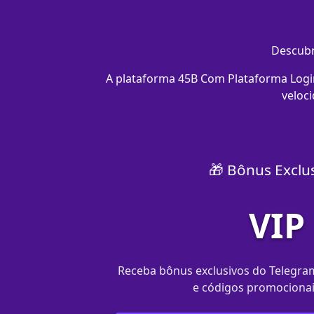
Descubr
A plataforma 45B Com Plataforma Login
veloc
🎁 Bônus Exclu
VIP
Receba bônus exclusivos do Telegra
e códigos promocionai