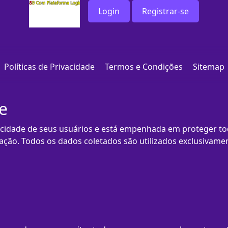
Login
Registrar-se
Políticas de Privacidade
Termos e Condições
Sitemap
de
vacidade de seus usuários e está empenhada em proteger to
ção. Todos os dados coletados são utilizados exclusivamen