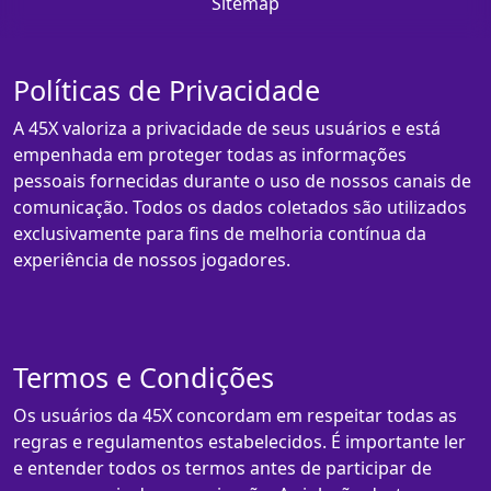
Sitemap
Políticas de Privacidade
A 45X valoriza a privacidade de seus usuários e está
empenhada em proteger todas as informações
pessoais fornecidas durante o uso de nossos canais de
comunicação. Todos os dados coletados são utilizados
exclusivamente para fins de melhoria contínua da
experiência de nossos jogadores.
Termos e Condições
Os usuários da 45X concordam em respeitar todas as
regras e regulamentos estabelecidos. É importante ler
e entender todos os termos antes de participar de