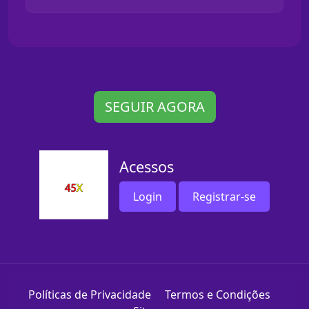
SEGUIR AGORA
Acessos
Login
Registrar-se
Políticas de Privacidade
Termos e Condições