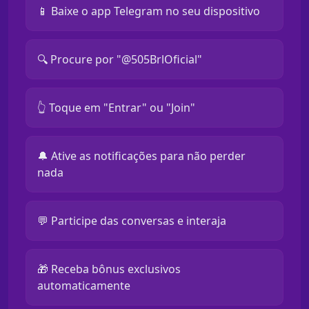
📱 Baixe o app Telegram no seu dispositivo
🔍 Procure por "@505BrlOficial"
👆 Toque em "Entrar" ou "Join"
🔔 Ative as notificações para não perder
nada
💬 Participe das conversas e interaja
🎁 Receba bônus exclusivos
automaticamente