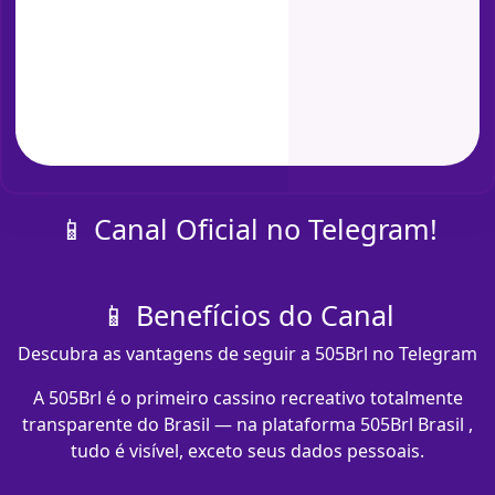
📱 Canal Oficial no Telegram!
📱 Benefícios do Canal
Descubra as vantagens de seguir a 505Brl no Telegram
A 505Brl é o primeiro cassino recreativo totalmente
transparente do Brasil — na plataforma 505Brl Brasil ,
tudo é visível, exceto seus dados pessoais.