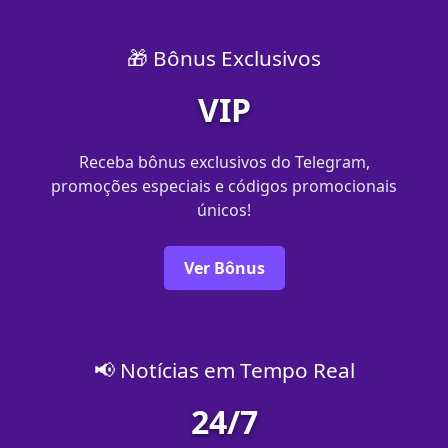
🎁 Bônus Exclusivos
VIP
Receba bônus exclusivos do Telegram,
promoções especiais e códigos promocionais
únicos!
Ver Bônus
📢 Notícias em Tempo Real
24/7