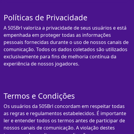
Políticas de Privacidade
A 505Brl valoriza a privacidade de seus usuários e está
empenhada em proteger todas as informações
pessoais fornecidas durante o uso de nossos canais de
comunicação. Todos os dados coletados são utilizados
exclusivamente para fins de melhoria contínua da
experiência de nossos jogadores.
Termos e Condições
Os usuários da 505Brl concordam em respeitar todas
as regras e regulamentos estabelecidos. É importante
ler e entender todos os termos antes de participar de
nossos canais de comunicação. A violação destes