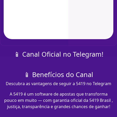
📱 Canal Oficial no Telegram!
📱 Benefícios do Canal
Descubra as vantagens de seguir a 5419 no Telegram
A 5419 é um software de apostas que transforma
pouco em muito — com garantia oficial da 5419 Brasil ,
justiça, transparência e grandes chances de ganhar!