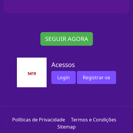
SEGUIR AGORA
Acessos
Login
Registrar-se
Políticas de Privacidade
Termos e Condições
Sitemap