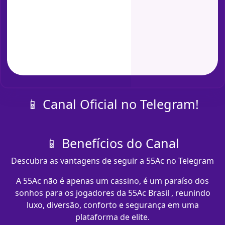
📱 Canal Oficial no Telegram!
📱 Benefícios do Canal
Descubra as vantagens de seguir a 55Ac no Telegram
A 55Ac não é apenas um cassino, é um paraíso dos
sonhos para os jogadores da 55Ac Brasil , reunindo
luxo, diversão, conforto e segurança em uma
plataforma de elite.