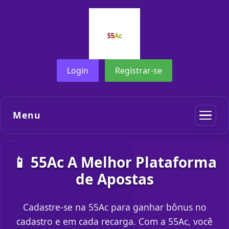
Login
Registrar-se
Menu
📱 55Ac A Melhor Plataforma
de Apostas
Cadastre-se na 55Ac para ganhar bônus no
cadastro e em cada recarga. Com a 55Ac, você