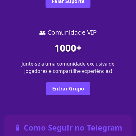
Falar Suporte
👥 Comunidade VIP
1000+
Junte-se a uma comunidade exclusiva de
jogadores e compartilhe experiências!
Entrar Grupo
📱 Como Seguir no Telegram