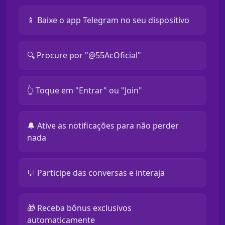
📱 Baixe o app Telegram no seu dispositivo
🔍 Procure por "@55AcOficial"
👆 Toque em "Entrar" ou "Join"
🔔 Ative as notificações para não perder
nada
💬 Participe das conversas e interaja
🎁 Receba bônus exclusivos
automaticamente