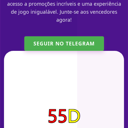
acesso a promoções incríveis e uma experiência
de jogo inigualável. Junte-se aos vencedores
agora!
SEGUIR NO TELEGRAM