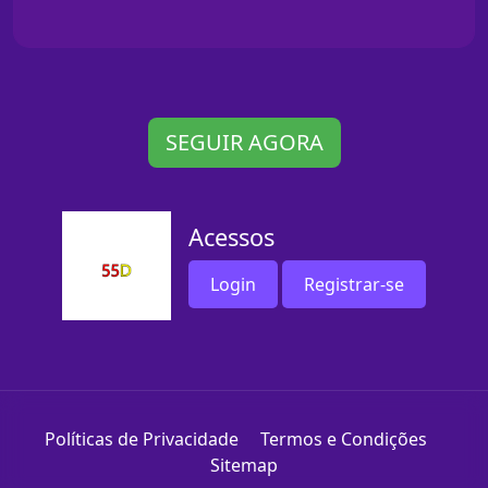
SEGUIR AGORA
Acessos
Login
Registrar-se
Políticas de Privacidade
Termos e Condições
Sitemap