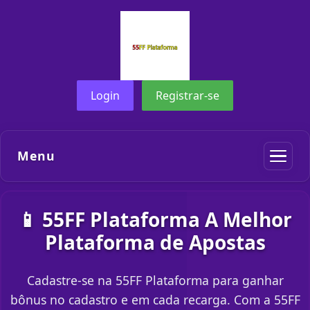
Login
Registrar-se
Menu
📱 55FF Plataforma A Melhor
Plataforma de Apostas
Cadastre-se na 55FF Plataforma para ganhar
bônus no cadastro e em cada recarga. Com a 55FF