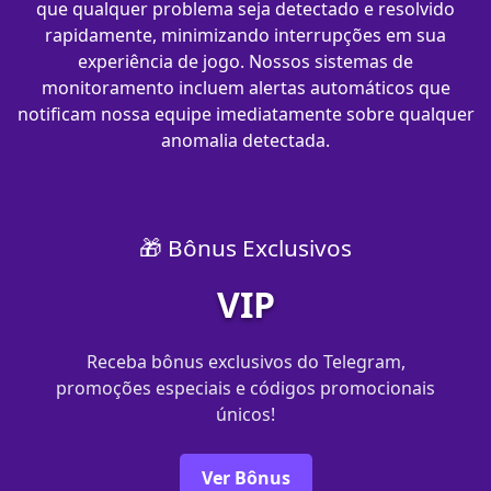
que qualquer problema seja detectado e resolvido
rapidamente, minimizando interrupções em sua
experiência de jogo. Nossos sistemas de
monitoramento incluem alertas automáticos que
notificam nossa equipe imediatamente sobre qualquer
anomalia detectada.
🎁 Bônus Exclusivos
VIP
Receba bônus exclusivos do Telegram,
promoções especiais e códigos promocionais
únicos!
Ver Bônus