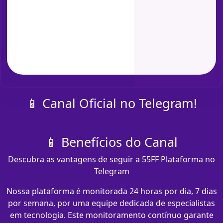
📱 Canal Oficial no Telegram!
📱 Benefícios do Canal
Descubra as vantagens de seguir a 55FF Plataforma no
Telegram
Nossa plataforma é monitorada 24 horas por dia, 7 dias
por semana, por uma equipe dedicada de especialistas
em tecnologia. Este monitoramento contínuo garante