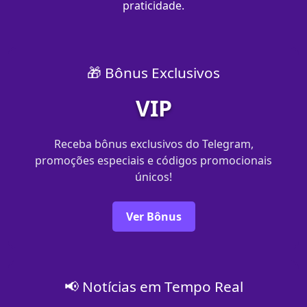
praticidade.
🎁 Bônus Exclusivos
VIP
Receba bônus exclusivos do Telegram,
promoções especiais e códigos promocionais
únicos!
Ver Bônus
📢 Notícias em Tempo Real