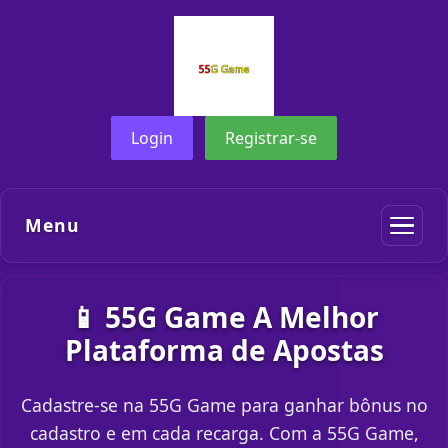
Login
Registrar-se
Menu
📱 55G Game A Melhor
Plataforma de Apostas
Cadastre-se na 55G Game para ganhar bônus no
cadastro e em cada recarga. Com a 55G Game,