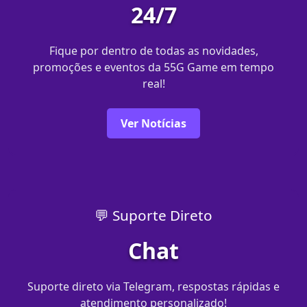
24/7
Fique por dentro de todas as novidades,
promoções e eventos da 55G Game em tempo
real!
Ver Notícias
💬 Suporte Direto
Chat
Suporte direto via Telegram, respostas rápidas e
atendimento personalizado!