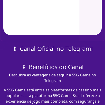
📱 Canal Oficial no Telegram!
📱 Benefícios do Canal
Descubra as vantagens de seguir a 55G Game no
Telegram
A 55G Game está entre as plataformas de cassino mais
populares — a plataforma 55G Game Brasil oferece a
experiência de jogo mais completa, com segurança e