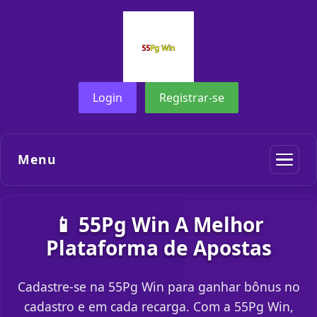
Login
Registrar-se
Menu
📱 55Pg Win A Melhor
Plataforma de Apostas
Cadastre-se na 55Pg Win para ganhar bônus no
cadastro e em cada recarga. Com a 55Pg Win,