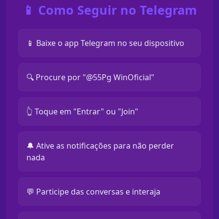
📱 Como Seguir no Telegram
📱 Baixe o app Telegram no seu dispositivo
🔍 Procure por "@55Pg WinOficial"
👆 Toque em "Entrar" ou "Join"
🔔 Ative as notificações para não perder
nada
💬 Participe das conversas e interaja