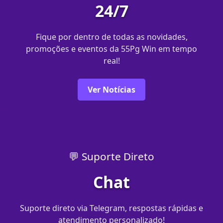
24/7
Fique por dentro de todas as novidades,
promoções e eventos da 55Pg Win em tempo
real!
Ver Notícias
💬 Suporte Direto
Chat
Suporte direto via Telegram, respostas rápidas e
atendimento personalizado!