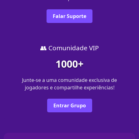
Falar Suporte
👥 Comunidade VIP
1000+
Junte-se a uma comunidade exclusiva de
jogadores e compartilhe experiências!
Entrar Grupo