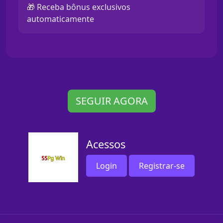
🎁 Receba bônus exclusivos
automaticamente
SEGUIR AGORA
Acessos
Login
Registrar-se