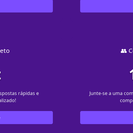
reto
👥 
t
espostas rápidas e
Junte-se a uma com
lizado!
compa
e