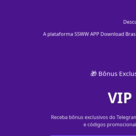
Desc
A plataforma 55WW APP Download Brasi
🎁 Bônus Exclu
VIP
Receba bônus exclusivos do Telegra
e códigos promocionai