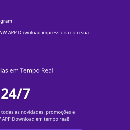
egram
55WW APP Download impressiona com sua
cias em Tempo Real
24/7
e todas as novidades, promoções e
 APP Download em tempo real!