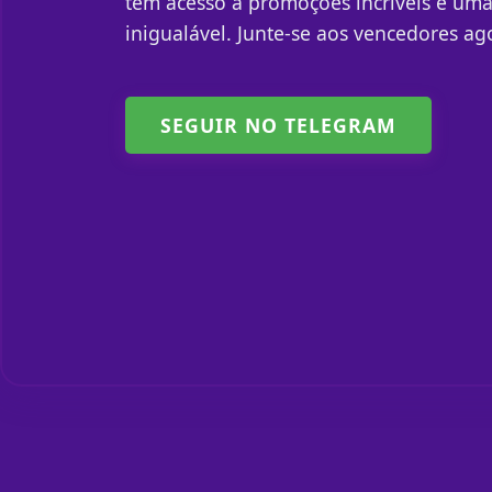
tem acesso a promoções incríveis e uma
inigualável. Junte-se aos vencedores ag
SEGUIR NO TELEGRAM