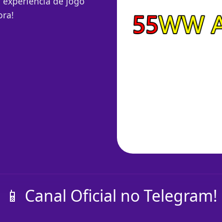
 experiência de jogo
ora!
📱 Canal Oficial no Telegram!