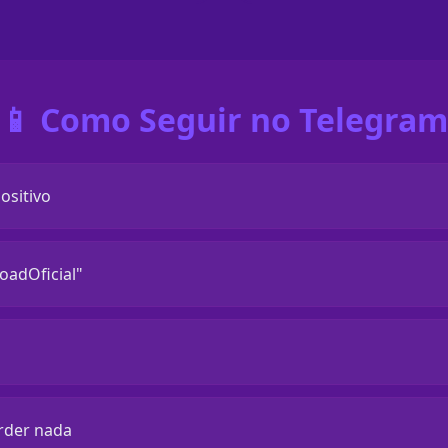
📱 Como Seguir no Telegram
ositivo
adOficial"
erder nada