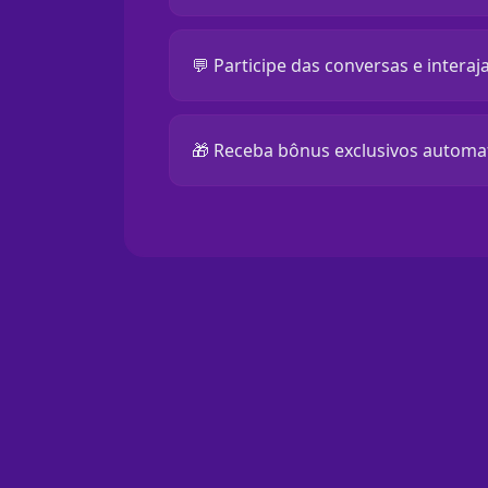
💬 Participe das conversas e interaj
🎁 Receba bônus exclusivos autom