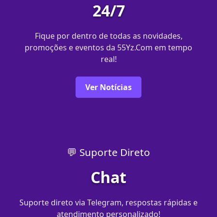
24/7
Fique por dentro de todas as novidades,
promoções e eventos da 55Yz.Com em tempo
real!
Ver Notícias
💬 Suporte Direto
Chat
Suporte direto via Telegram, respostas rápidas e
atendimento personalizado!