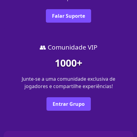
Falar Suporte
👥 Comunidade VIP
1000+
Junte-se a uma comunidade exclusiva de
jogadores e compartilhe experiências!
Entrar Grupo