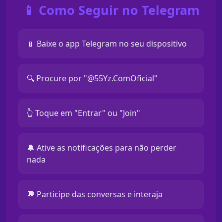
📱 Como Seguir no Telegram
📱 Baixe o app Telegram no seu dispositivo
🔍 Procure por "@55Yz.ComOficial"
👆 Toque em "Entrar" ou "Join"
🔔 Ative as notificações para não perder
nada
💬 Participe das conversas e interaja