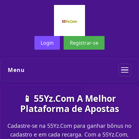
Login
Registrar-se
Menu
📱 55Yz.Com A Melhor
Plataforma de Apostas
Cadastre-se na 55Yz.Com para ganhar bônus no
cadastro e em cada recarga. Com a 55Yz.Com,