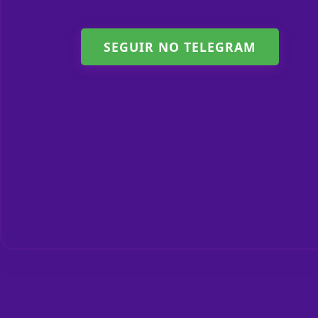
SEGUIR NO TELEGRAM