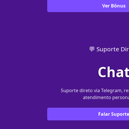
Ver Bônus
💬 Suporte Di
Cha
Suporte direto via Telegram, r
atendimento persona
Falar Suport