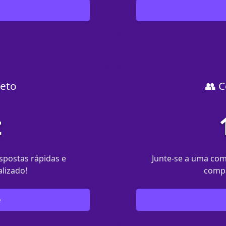
reto
👥 
t
espostas rápidas e
Junte-se a uma com
lizado!
compa
e