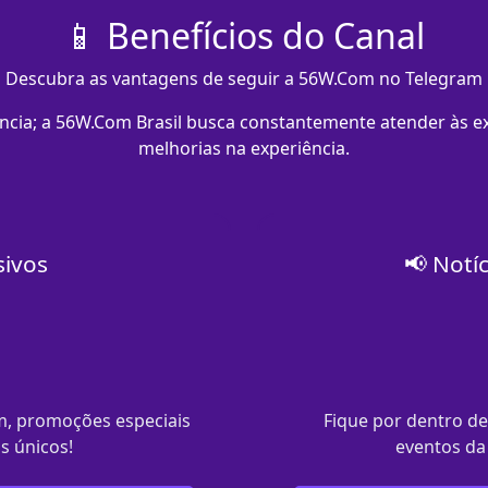
📱 Benefícios do Canal
Descubra as vantagens de seguir a 56W.Com no Telegram
cia; a 56W.Com Brasil busca constantemente atender às ex
melhorias na experiência.
sivos
📢 Notí
m, promoções especiais
Fique por dentro d
s únicos!
eventos da