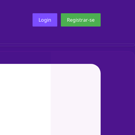
Login
Registrar-se