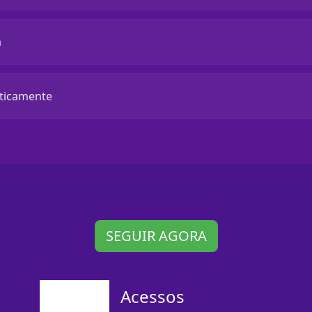
a
aticamente
SEGUIR AGORA
Acessos