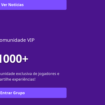
Ver Notícias
Comunidade VIP
1000+
unidade exclusiva de jogadores e
rtilhe experiências!
Entrar Grupo