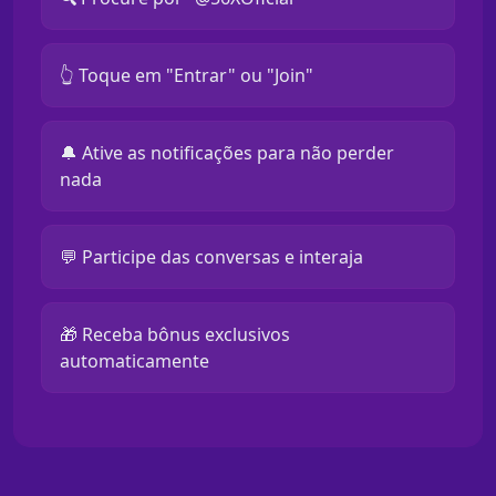
👆 Toque em "Entrar" ou "Join"
🔔 Ative as notificações para não perder
nada
💬 Participe das conversas e interaja
🎁 Receba bônus exclusivos
automaticamente