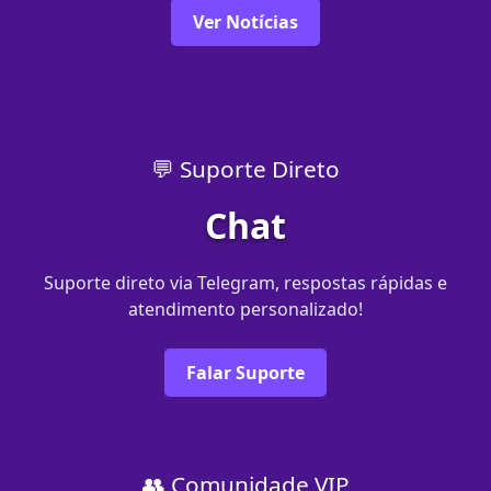
Ver Notícias
💬 Suporte Direto
Chat
Suporte direto via Telegram, respostas rápidas e
atendimento personalizado!
Falar Suporte
👥 Comunidade VIP