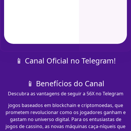
📱 Canal Oficial no Telegram!
📱 Benefícios do Canal
Descubra as vantagens de seguir a 56X no Telegram
jogos baseados em blockchain e criptomoedas, que
prometem revolucionar como os jogadores ganham e
gastam no universo digital. Para os entusiastas de
jogos de cassino, as novas máquinas caça-níqueis que