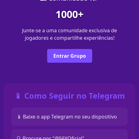
1000+
Junte-se a uma comunidade exclusiva de
jogadores e compartilhe experiências!
Entrar Grupo
📱 Como Seguir no Telegram
📱 Baixe o app Telegram no seu dispositivo
🔍 Procure por "@56XOficial"