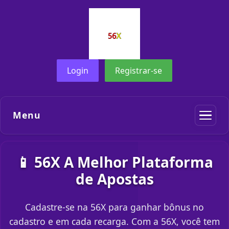
Login
Registrar-se
Menu
📱 56X A Melhor Plataforma
de Apostas
Cadastre-se na 56X para ganhar bônus no
cadastro e em cada recarga. Com a 56X, você tem