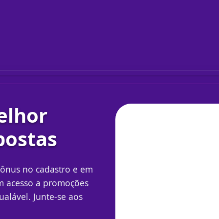
elhor
postas
bônus no cadastro e em
em acesso a promoções
ualável. Junte-se aos