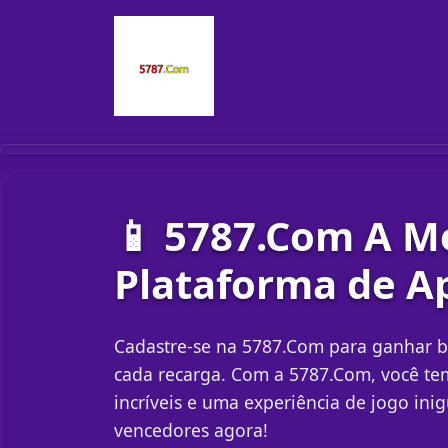
📱 5787.Com A M
Plataforma de A
Cadastre-se na 5787.Com para ganhar 
cada recarga. Com a 5787.Com, você t
incríveis e uma experiência de jogo inig
vencedores agora!