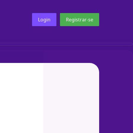
Login
Registrar-se