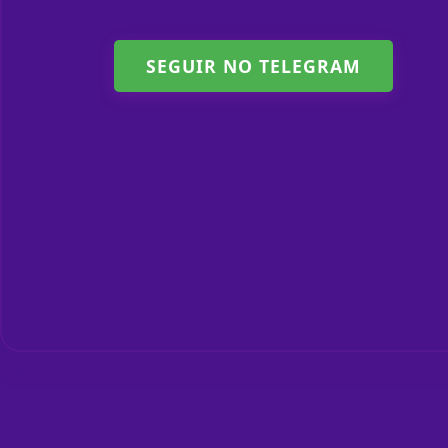
SEGUIR NO TELEGRAM