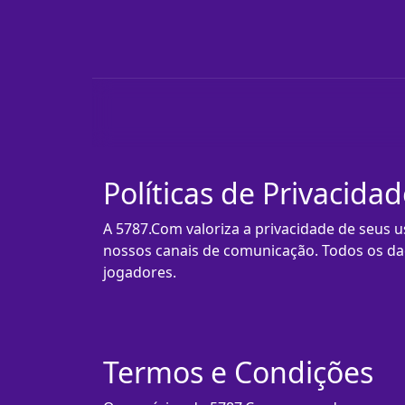
Políticas de Privacida
A 5787.Com valoriza a privacidade de seus 
nossos canais de comunicação. Todos os dad
jogadores.
Termos e Condições