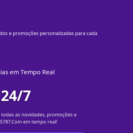
cados e promoções personalizadas para cada
cias em Tempo Real
24/7
e todas as novidades, promoções e
 5787.Com em tempo real!