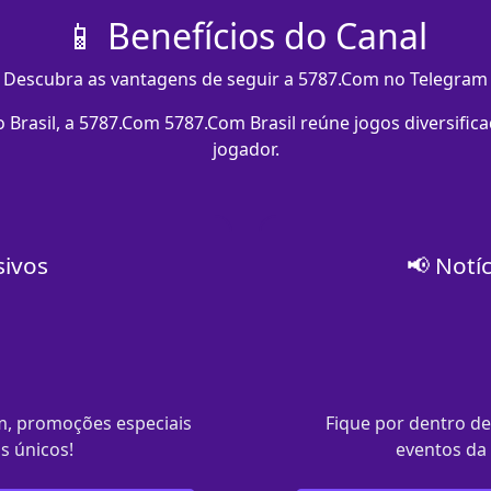
📱 Benefícios do Canal
Descubra as vantagens de seguir a 5787.Com no Telegram
o Brasil, a 5787.Com 5787.Com Brasil reúne jogos diversifi
jogador.
sivos
📢 Notí
m, promoções especiais
Fique por dentro d
s únicos!
eventos da