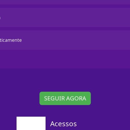
a
aticamente
SEGUIR AGORA
Acessos