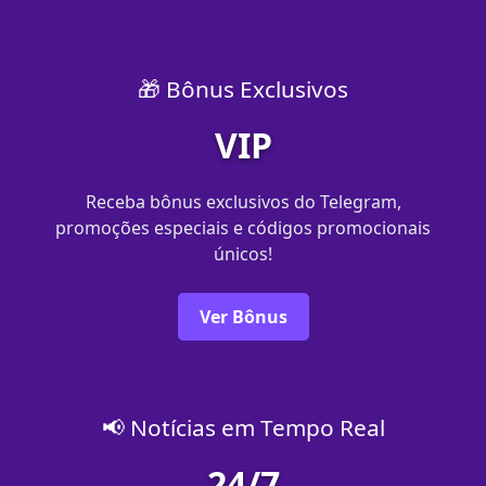
🎁 Bônus Exclusivos
VIP
Receba bônus exclusivos do Telegram,
promoções especiais e códigos promocionais
únicos!
Ver Bônus
📢 Notícias em Tempo Real
24/7