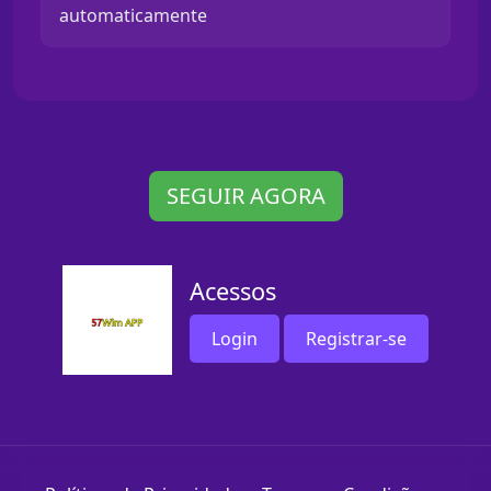
automaticamente
SEGUIR AGORA
Acessos
Login
Registrar-se