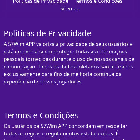
Políticas de Privacidade
Termos e Condições
Sitemap
Políticas de Privacidade
A 57Wim APP valoriza a privacidade de seus usuários e
está empenhada em proteger todas as informações
pessoais fornecidas durante o uso de nossos canais de
comunicação. Todos os dados coletados são utilizados
exclusivamente para fins de melhoria contínua da
experiência de nossos jogadores.
Termos e Condições
Os usuários da 57Wim APP concordam em respeitar
todas as regras e regulamentos estabelecidos. É