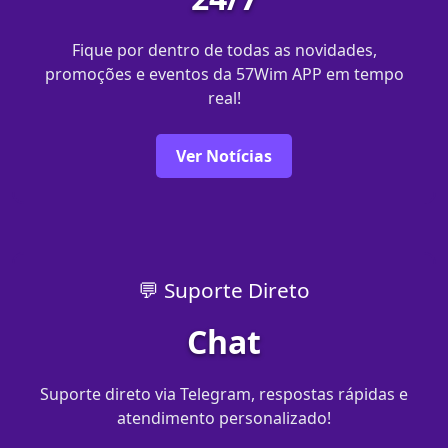
Fique por dentro de todas as novidades,
promoções e eventos da 57Wim APP em tempo
real!
Ver Notícias
💬 Suporte Direto
Chat
Suporte direto via Telegram, respostas rápidas e
atendimento personalizado!