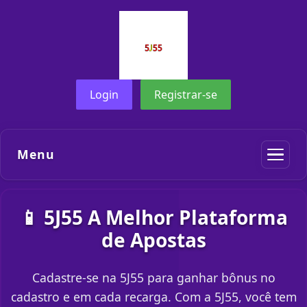
Login
Registrar-se
Menu
📱 5J55 A Melhor Plataforma
de Apostas
Cadastre-se na 5J55 para ganhar bônus no
cadastro e em cada recarga. Com a 5J55, você tem