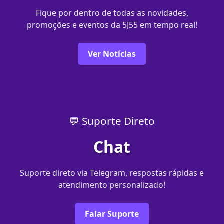
Fique por dentro de todas as novidades,
promoções e eventos da 5J55 em tempo real!
Ver Notícias
💬 Suporte Direto
Chat
Suporte direto via Telegram, respostas rápidas e
atendimento personalizado!
Falar Suporte