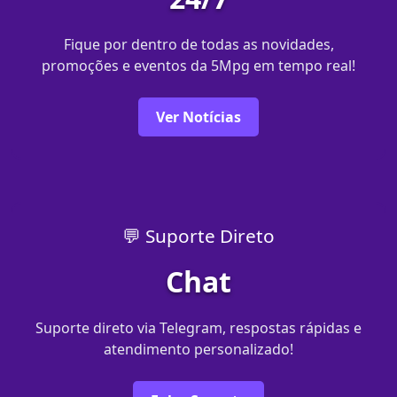
Fique por dentro de todas as novidades,
promoções e eventos da 5Mpg em tempo real!
Ver Notícias
💬 Suporte Direto
Chat
Suporte direto via Telegram, respostas rápidas e
atendimento personalizado!