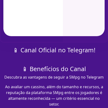
📱 Canal Oficial no Telegram!
📱 Benefícios do Canal
Descubra as vantagens de seguir a 5Mpg no Telegram
Ao avaliar um cassino, além do tamanho e recursos, a
reputação da plataforma 5Mpg entre os jogadores é
altamente reconhecida — um critério essencial no
setor.