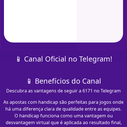
📱 Canal Oficial no Telegram!
📱 Benefícios do Canal
Descubra as vantagens de seguir a 6171 no Telegram
As apostas com handicap são perfeitas para jogos onde
há uma diferença clara de qualidade entre as equipes.
O handicap funciona como uma vantagem ou
desvantagem virtual que é aplicada ao resultado final,