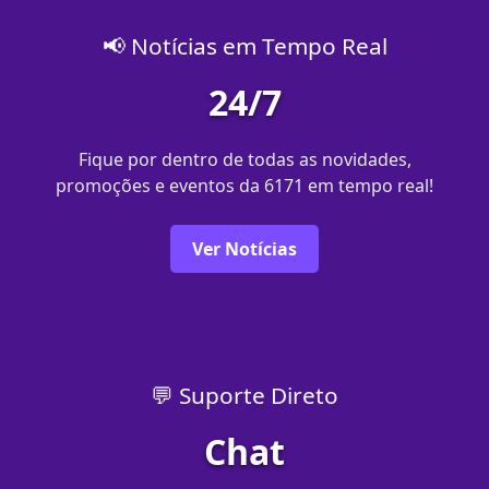
📢 Notícias em Tempo Real
24/7
Fique por dentro de todas as novidades,
promoções e eventos da 6171 em tempo real!
Ver Notícias
💬 Suporte Direto
Chat