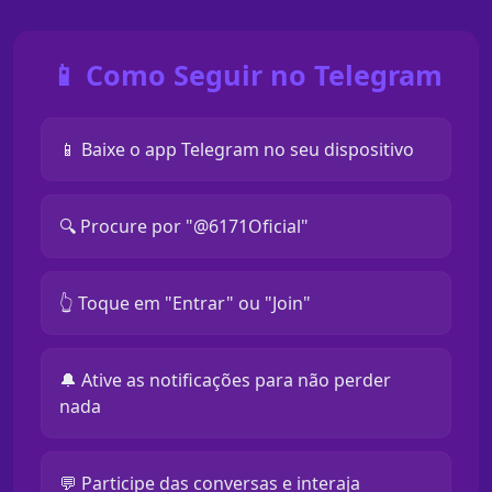
📱 Como Seguir no Telegram
📱 Baixe o app Telegram no seu dispositivo
🔍 Procure por "@6171Oficial"
👆 Toque em "Entrar" ou "Join"
🔔 Ative as notificações para não perder
nada
💬 Participe das conversas e interaja