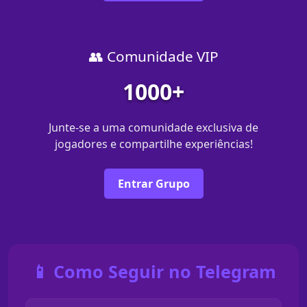
👥 Comunidade VIP
1000+
Junte-se a uma comunidade exclusiva de
jogadores e compartilhe experiências!
Entrar Grupo
📱 Como Seguir no Telegram