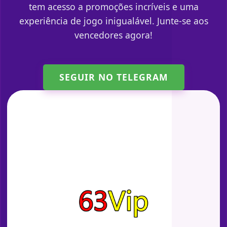
tem acesso a promoções incríveis e uma
experiência de jogo inigualável. Junte-se aos
vencedores agora!
SEGUIR NO TELEGRAM