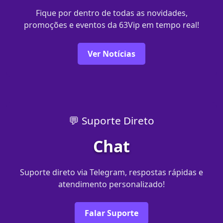
Fique por dentro de todas as novidades,
promoções e eventos da 63Vip em tempo real!
Ver Notícias
💬 Suporte Direto
Chat
Suporte direto via Telegram, respostas rápidas e
atendimento personalizado!
Falar Suporte