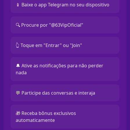
📱 Baixe o app Telegram no seu dispositivo
🔍 Procure por "@63VipOficial"
👆 Toque em "Entrar" ou "Join"
🔔 Ative as notificações para não perder
nada
💬 Participe das conversas e interaja
🎁 Receba bônus exclusivos
automaticamente