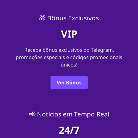
🎁 Bônus Exclusivos
VIP
Receba bônus exclusivos do Telegram,
promoções especiais e códigos promocionais
únicos!
Ver Bônus
📢 Notícias em Tempo Real
24/7