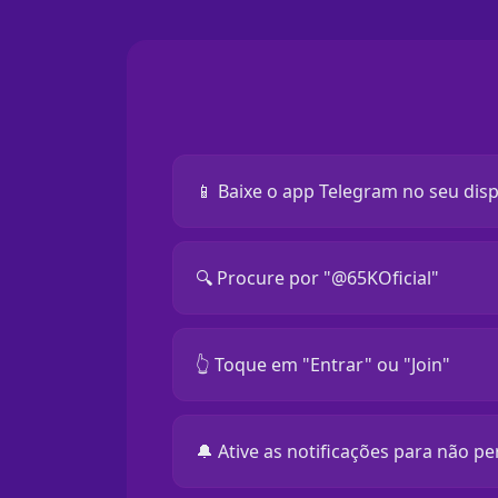
📱 Baixe o app Telegram no seu disp
🔍 Procure por "@65KOficial"
👆 Toque em "Entrar" ou "Join"
🔔 Ative as notificações para não p