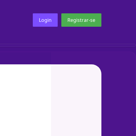
Login
Registrar-se