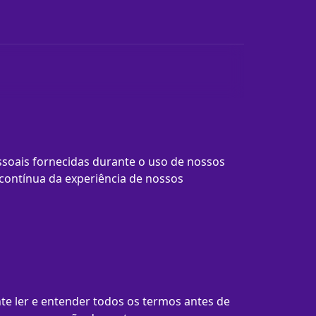
ssoais fornecidas durante o uso de nossos
 contínua da experiência de nossos
te ler e entender todos os termos antes de