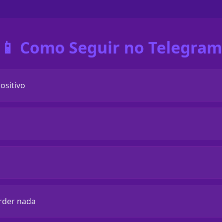
📱 Como Seguir no Telegram
ositivo
erder nada