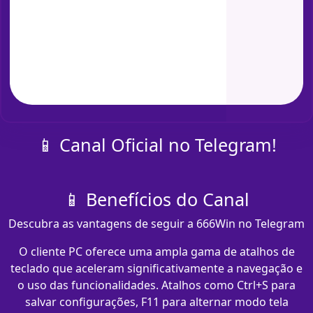
📱 Canal Oficial no Telegram!
📱 Benefícios do Canal
Descubra as vantagens de seguir a 666Win no Telegram
O cliente PC oferece uma ampla gama de atalhos de
teclado que aceleram significativamente a navegação e
o uso das funcionalidades. Atalhos como Ctrl+S para
salvar configurações, F11 para alternar modo tela