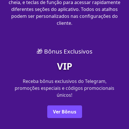
cheia, e teclas de função para acessar rapidamente
diferentes seções do aplicativo. Todos os atalhos
podem ser personalizados nas configurações do
cliente.
🎁 Bônus Exclusivos
VIP
Receba bônus exclusivos do Telegram,
promoções especiais e códigos promocionais
únicos!
Ver Bônus