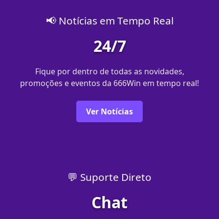
📢 Notícias em Tempo Real
24/7
Fique por dentro de todas as novidades,
promoções e eventos da 666Win em tempo real!
Ver Notícias
💬 Suporte Direto
Chat