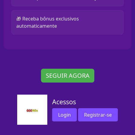
🎁 Receba bônus exclusivos
automaticamente
SEGUIR AGORA
Acessos
Login
Registrar-se