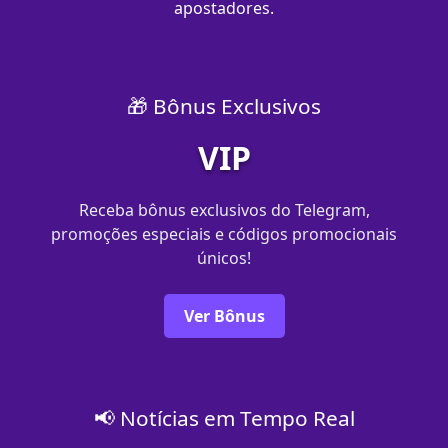
apostadores.
🎁 Bônus Exclusivos
VIP
Receba bônus exclusivos do Telegram,
promoções especiais e códigos promocionais
únicos!
Ver Bônus
📢 Notícias em Tempo Real