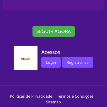
SEGUIR AGORA
Acessos
Login
Registrar-se
Políticas de Privacidade
Termos e Condições
Sitemap