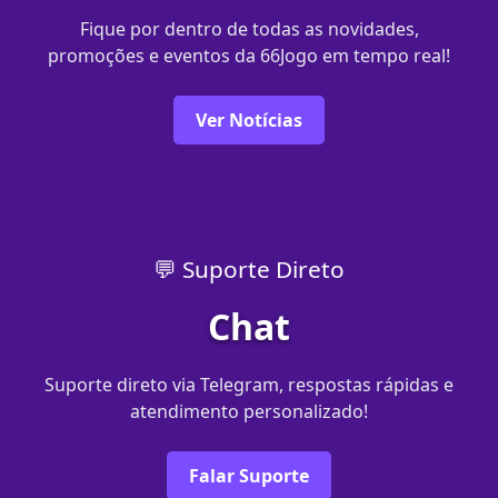
Fique por dentro de todas as novidades,
promoções e eventos da 66Jogo em tempo real!
Ver Notícias
💬 Suporte Direto
Chat
Suporte direto via Telegram, respostas rápidas e
atendimento personalizado!
Falar Suporte