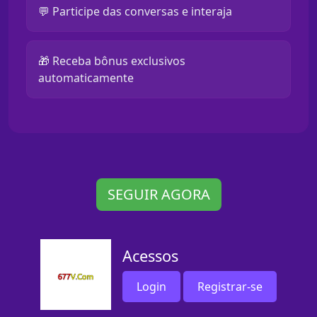
💬 Participe das conversas e interaja
🎁 Receba bônus exclusivos
automaticamente
SEGUIR AGORA
Acessos
Login
Registrar-se