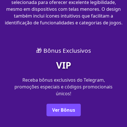
selecionada para oferecer excelente legibilidade,
mesmo em dispositivos com telas menores. O design
também inclui ícones intuitivos que facilitam a
identificação de funcionalidades e categorias de jogos.
🎁 Bônus Exclusivos
VIP
Receba bônus exclusivos do Telegram,
promoções especiais e códigos promocionais
únicos!
Ver Bônus