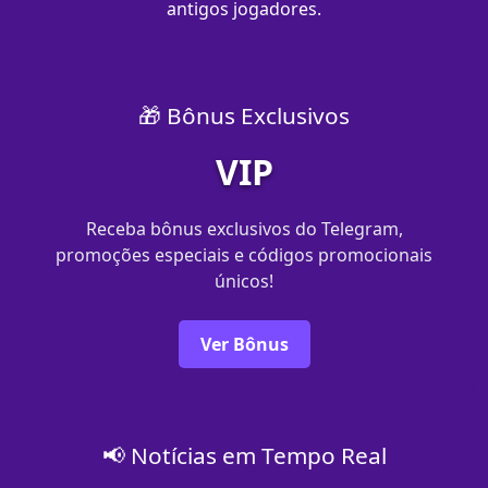
antigos jogadores.
🎁 Bônus Exclusivos
VIP
Receba bônus exclusivos do Telegram,
promoções especiais e códigos promocionais
únicos!
Ver Bônus
📢 Notícias em Tempo Real