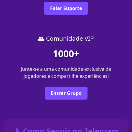
Falar Suporte
👥 Comunidade VIP
1000+
Junte-se a uma comunidade exclusiva de
jogadores e compartilhe experiências!
Entrar Grupo
📱 Como Seguir no Telegram