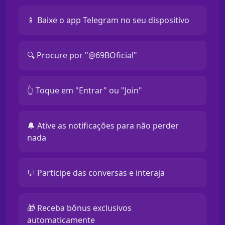
📱 Baixe o app Telegram no seu dispositivo
🔍 Procure por "@69BOficial"
👆 Toque em "Entrar" ou "Join"
🔔 Ative as notificações para não perder
nada
💬 Participe das conversas e interaja
🎁 Receba bônus exclusivos
automaticamente