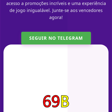
acesso a promoções incríveis e uma experiência
de jogo inigualável. Junte-se aos vencedores
agora!
SEGUIR NO TELEGRAM