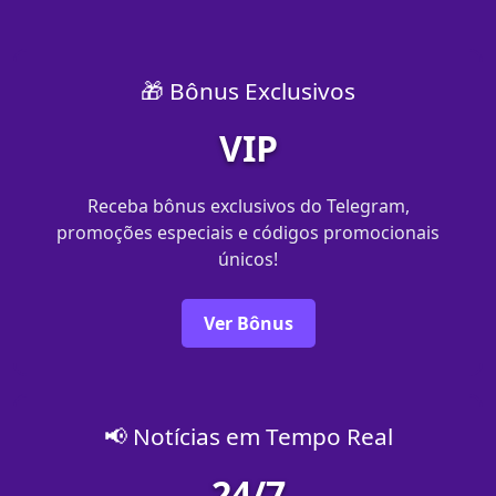
🎁 Bônus Exclusivos
VIP
Receba bônus exclusivos do Telegram,
promoções especiais e códigos promocionais
únicos!
Ver Bônus
📢 Notícias em Tempo Real
24/7