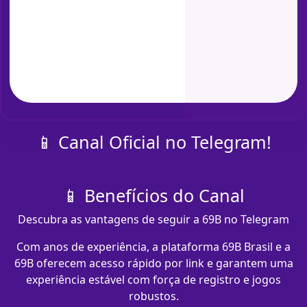
📱 Canal Oficial no Telegram!
📱 Benefícios do Canal
Descubra as vantagens de seguir a 69B no Telegram
Com anos de experiência, a plataforma 69B Brasil e a
69B oferecem acesso rápido por link e garantem uma
experiência estável com força de registro e jogos
robustos.