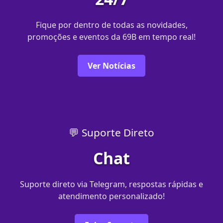
Fique por dentro de todas as novidades,
promoções e eventos da 69B em tempo real!
Ver Notícias
💬 Suporte Direto
Chat
Suporte direto via Telegram, respostas rápidas e
atendimento personalizado!