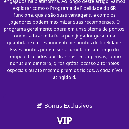
engajados na plataforma. Ao longo deste artigo, vamos
explorar como o Programa de Fidelidade do
6R
funciona, quais são suas vantagens, e como os
jogadores podem maximizar suas recompensas. O
programa geralmente opera em um sistema de pontos,
onde cada aposta feita pelo jogador gera uma
quantidade correspondente de pontos de fidelidade.
Esses pontos podem ser acumulados ao longo do
tempo e trocados por diversas recompensas, como
bônus em dinheiro, giros grátis, acesso a torneios
especiais ou até mesmo prêmios físicos. A cada nível
atingido d.
🎁 Bônus Exclusivos
VIP