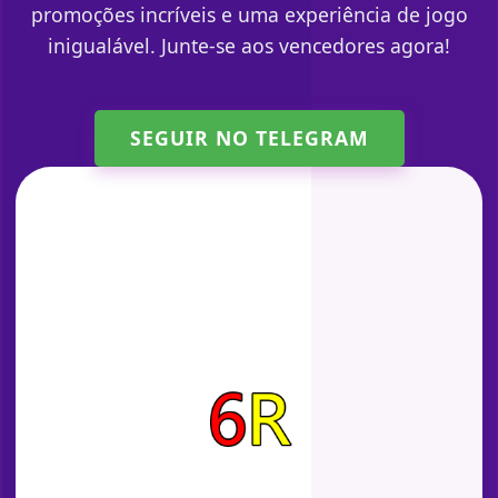
promoções incríveis e uma experiência de jogo
inigualável. Junte-se aos vencedores agora!
SEGUIR NO TELEGRAM