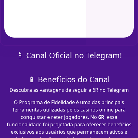
📱 Canal Oficial no Telegram!
📱 Benefícios do Canal
Descubra as vantagens de seguir a 6R no Telegram
O Programa de Fidelidade é uma das principais
ferramentas utilizadas pelos casinos online para
conquistar e reter jogadores. No
6R
, essa
funcionalidade foi projetada para oferecer benefícios
exclusivos aos usuários que permanecem ativos e