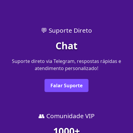
💬 Suporte Direto
Chat
Suporte direto via Telegram, respostas rápidas e
atendimento personalizado!
Falar Suporte
👥 Comunidade VIP
1000+