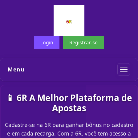
Login
Registrar-se
Menu
📱 6R A Melhor Plataforma de
Apostas
Cadastre-se na 6R para ganhar bônus no cadastro
e em cada recarga. Com a 6R, você tem acesso a