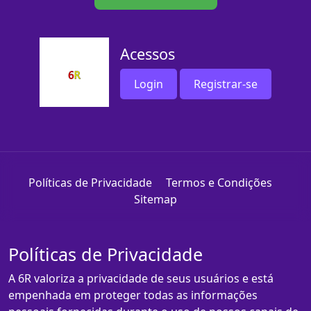
Acessos
Login
Registrar-se
Políticas de Privacidade
Termos e Condições
Sitemap
Políticas de Privacidade
A 6R valoriza a privacidade de seus usuários e está
empenhada em proteger todas as informações