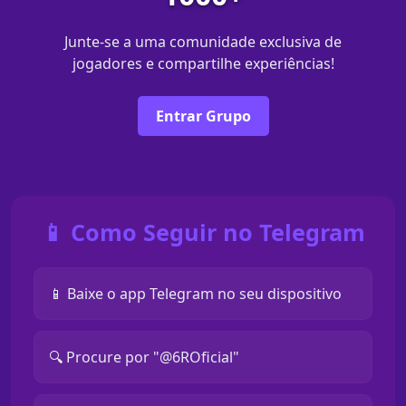
Junte-se a uma comunidade exclusiva de
jogadores e compartilhe experiências!
Entrar Grupo
📱 Como Seguir no Telegram
📱 Baixe o app Telegram no seu dispositivo
🔍 Procure por "@6ROficial"