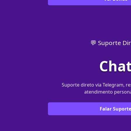
💬 Suporte Di
Cha
Suporte direto via Telegram, r
atendimento persona
Falar Suport