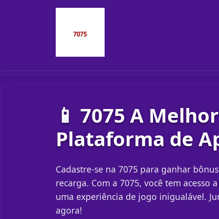
📱 7075 A Melhor
Plataforma de A
Cadastre-se na 7075 para ganhar bônus
recarga. Com a 7075, você tem acesso a
uma experiência de jogo inigualável. J
agora!