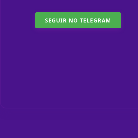
SEGUIR NO TELEGRAM