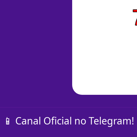
📱 Canal Oficial no Telegram!