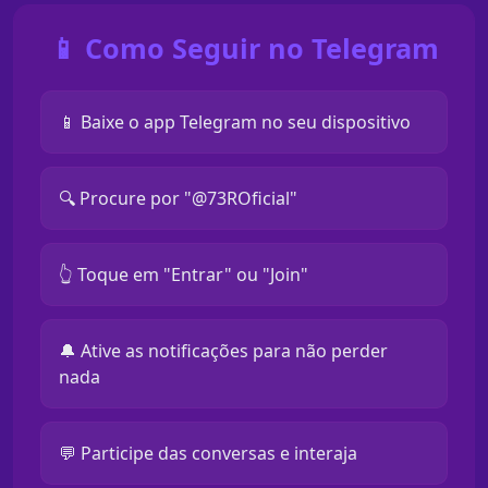
📱 Como Seguir no Telegram
📱 Baixe o app Telegram no seu dispositivo
🔍 Procure por "@73ROficial"
👆 Toque em "Entrar" ou "Join"
🔔 Ative as notificações para não perder
nada
💬 Participe das conversas e interaja