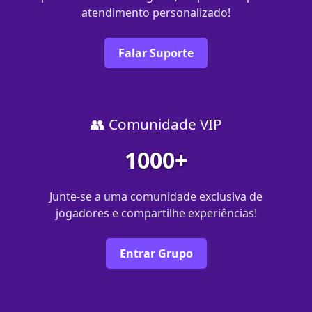
atendimento personalizado!
Falar Suporte
👥 Comunidade VIP
1000+
Junte-se a uma comunidade exclusiva de
jogadores e compartilhe experiências!
Entrar Grupo