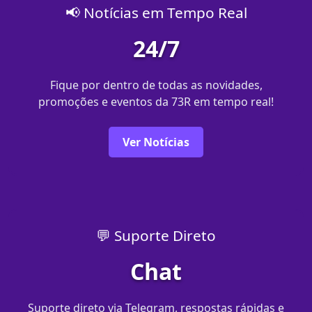
📢 Notícias em Tempo Real
24/7
Fique por dentro de todas as novidades,
promoções e eventos da 73R em tempo real!
Ver Notícias
💬 Suporte Direto
Chat
Suporte direto via Telegram, respostas rápidas e