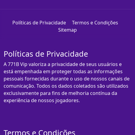
Políticas de Privacidade
Termos e Condições
Sitemap
Políticas de Privacidade
A 771B Vip valoriza a privacidade de seus usuários e
está empenhada em proteger todas as informações
pessoais fornecidas durante o uso de nossos canais de
comunicação. Todos os dados coletados são utilizados
exclusivamente para fins de melhoria contínua da
experiência de nossos jogadores.
Termos e Condições