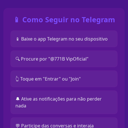
📱 Como Seguir no Telegram
📱 Baixe o app Telegram no seu dispositivo
🔍 Procure por "@771B VipOficial"
👆 Toque em "Entrar" ou "Join"
🔔 Ative as notificações para não perder
nada
💬 Participe das conversas e interaja