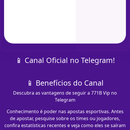
📱 Canal Oficial no Telegram!
📱 Benefícios do Canal
Descubra as vantagens de seguir a 771B Vip no
Telegram
Conhecimento é poder nas apostas esportivas. Antes
de apostar, pesquise sobre os times ou jogadores,
confira estatísticas recentes e veja como eles se saíram