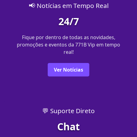
📢 Notícias em Tempo Real
24/7
Fique por dentro de todas as novidades,
promoções e eventos da 771B Vip em tempo
real!
Ver Notícias
💬 Suporte Direto
Chat