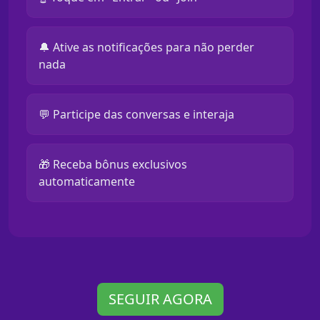
🔔 Ative as notificações para não perder
nada
💬 Participe das conversas e interaja
🎁 Receba bônus exclusivos
automaticamente
SEGUIR AGORA