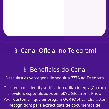
📱 Canal Oficial no Telegram!
📱 Benefícios do Canal
Descubra as vantagens de seguir a 777A no Telegram
O sistema de identity verification utiliza integração com
providers especializados em eKYC (electronic Know
Your Customer) que empregam OCR (Optical Character
Recognition) para extract data de documentos de