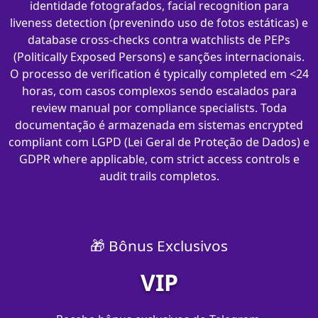
identidade fotografados, facial recognition para
liveness detection (prevenindo uso de fotos estáticas) e
database cross-checks contra watchlists de PEPs
(Politically Exposed Persons) e sanções internacionais.
O processo de verification é typically completed em <24
horas, com casos complexos sendo escalados para
review manual por compliance specialists. Toda
documentação é armazenada em sistemas encrypted
compliant com LGPD (Lei Geral de Proteção de Dados) e
GDPR where applicable, com strict access controls e
audit trails completos.
🎁 Bônus Exclusivos
VIP