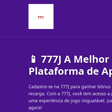
📱 777J A Melhor
Plataforma de A
Cadastre-se na 777J para ganhar bônus
recarga. Com a 777J, você tem acesso a 
uma experiência de jogo inigualável. J
agora!