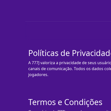
Políticas de Privacida
A 777J valoriza a privacidade de seus usuá
canais de comunicação. Todos os dados cole
jogadores.
Termos e Condições