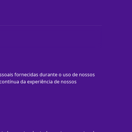
ssoais fornecidas durante o uso de nossos
 contínua da experiência de nossos