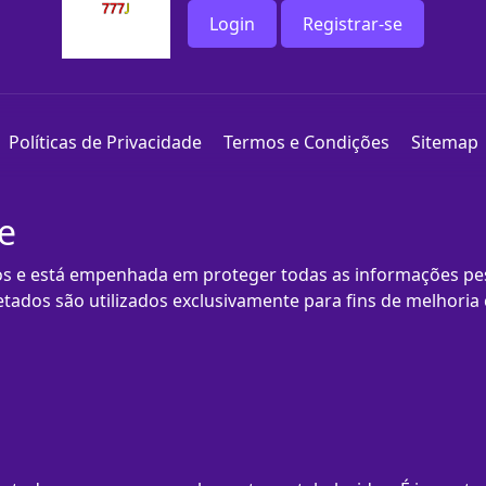
Login
Registrar-se
Políticas de Privacidade
Termos e Condições
Sitemap
de
rios e está empenhada em proteger todas as informações pe
tados são utilizados exclusivamente para fins de melhoria