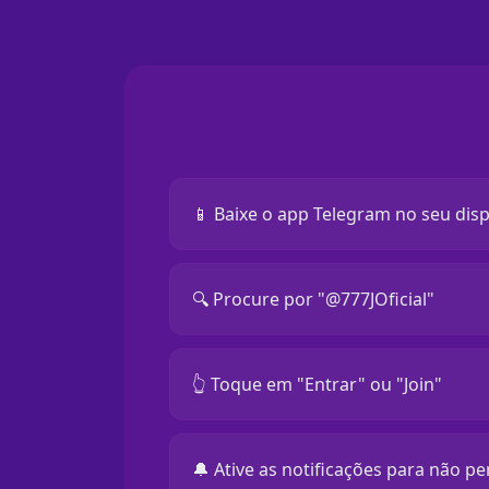
📱 Baixe o app Telegram no seu disp
🔍 Procure por "@777JOficial"
👆 Toque em "Entrar" ou "Join"
🔔 Ative as notificações para não p