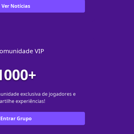
Ver Notícias
Comunidade VIP
1000+
unidade exclusiva de jogadores e
rtilhe experiências!
Entrar Grupo