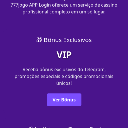
777Jogo APP Login oferece um serviço de cassino
profissional completo em um só lugar.
🎁 Bônus Exclusivos
VIP
Receba bônus exclusivos do Telegram,
promoções especiais e códigos promocionais
únicos!
Ver Bônus