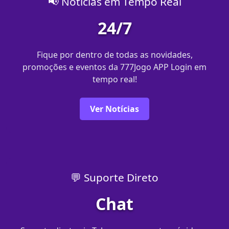
📢 Notícias em Tempo Real
24/7
Fique por dentro de todas as novidades,
promoções e eventos da 777Jogo APP Login em
tempo real!
Ver Notícias
💬 Suporte Direto
Chat