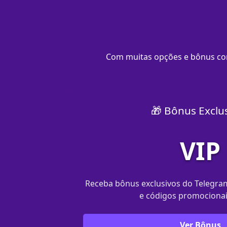
Com muitas opções e bônus cont
🎁 Bônus Exclu
VIP
Receba bônus exclusivos do Telegra
e códigos promocionai
Ver Bônus