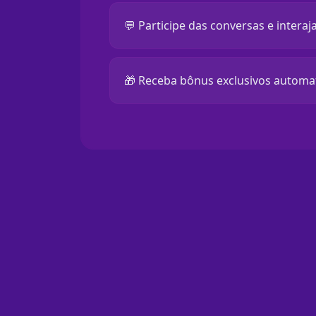
💬 Participe das conversas e interaj
🎁 Receba bônus exclusivos autom