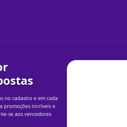
or
postas
s no cadastro e em cada
a promoções incríveis e
unte-se aos vencedores