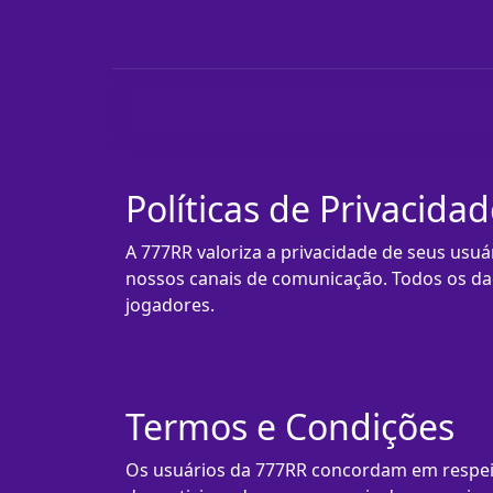
Políticas de Privacida
A 777RR valoriza a privacidade de seus usu
nossos canais de comunicação. Todos os dad
jogadores.
Termos e Condições
Os usuários da 777RR concordam em respeita