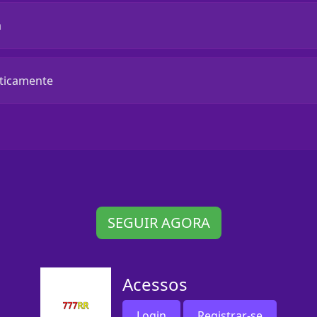
a
aticamente
SEGUIR AGORA
Acessos
Login
Registrar-se