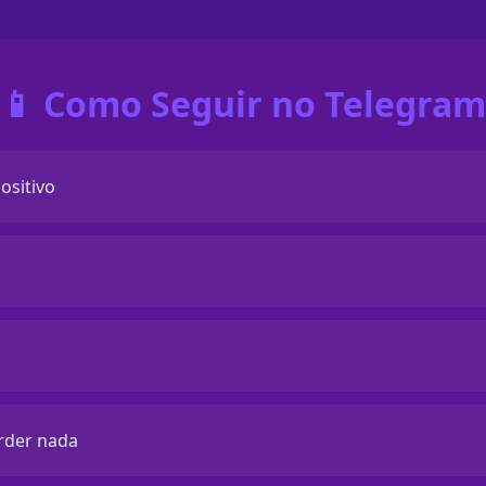
📱 Como Seguir no Telegram
ositivo
erder nada