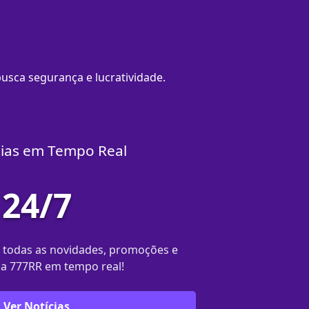
usca segurança e lucratividade.
cias em Tempo Real
24/7
e todas as novidades, promoções e
a 777RR em tempo real!
Ver Notícias